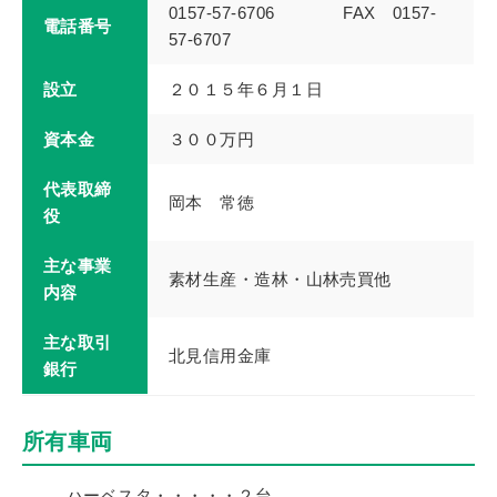
0157-57-6706 FAX 0157-
電話番号
57-6707
設立
２０１５年６月１日
資本金
３００万円
代表取締
岡本 常徳
役
主な事業
素材生産・造林・山林売買他
内容
主な取引
北見信用金庫
銀行
所有車両
ハーベスタ・・・・・２台